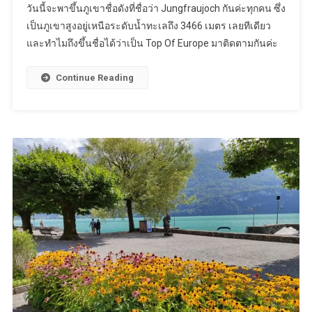
วันนี้จะพาขึ้นภูเขาชื่อดังที่ชื่อว่า Jungfraujoch กันค่ะทุกคน ซึ่ง
หนึ่ง
เป็นภูเขาสูงอยู่เหนือระดับน้ำทะเลถึง 3466 เมตร เลยทีเดียว
ใน
และทำไมถึงขึ้นชื่อได้ว่าเป็น Top Of Europe มาติดตามกันค่ะ
ชีวิต
Jungfraujoch,
Top
Continue Reading
Of
Europe