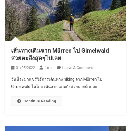
เส้นทางเดินจาก Mürren ไป Gimelwald
สวยตะลึงสุดๆไปเลย
Tina
On
01/05/2022
Leave A Comment
เส้น
วันนี้จะมาแชร์วิธีการเดินทาง hiking จาก Mürren ไป
ทาง
Gimelwald ไม่ไกล เดินง่าย แถมยังสวยมากด้วยค่ะ
เดิน
จาก
Continue Reading
Mürren
ไป
Gimelwald
สวย
ตะลึง