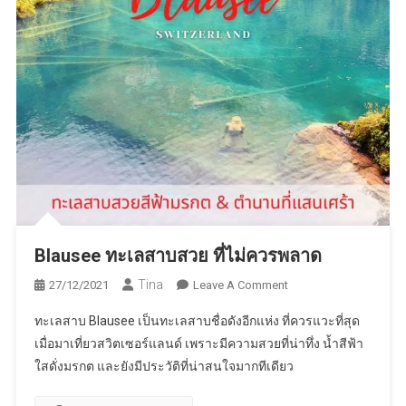
Blausee ทะเลสาบสวย ที่ไม่ควรพลาด
Tina
On
27/12/2021
Leave A Comment
Blausee
ทะเลสาบ Blausee เป็นทะเลสาบชื่อดังอีกแห่ง ที่ควรแวะที่สุด
ทะเลสาบ
เมื่อมาเที่ยวสวิตเซอร์แลนด์ เพราะมีความสวยที่น่าทึ่ง น้ำสีฟ้า
สวย
ใสดั่งมรกต และยังมีประวัติที่น่าสนใจมากทีเดียว
ที่
ไม่