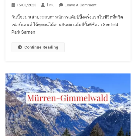
Tina
On
15/03/2023
Leave A Comment
แค้มป์
วันนี้จะมาเล่าประสบการณ์การแค้มป์ปิ้งครั้งแรกในชีวิตที่สวิต
ปิ้ง
เซอร์แลนด์ ให้ทุกคนได้อ่านกันค่ะ แค้มป์ปิ้งที่ชื่อว่า Seefeld
ที่
Park Sarnen
ส
วิต
เซอร์
Continue Reading
แลนด์
Seefeld
Park
Sarnen