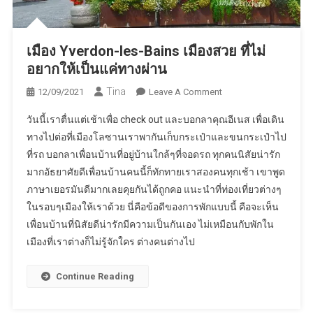
เมือง Yverdon-les-Bains เมืองสวย ที่ไม่
อยากให้เป็นแค่ทางผ่าน
Tina
On
12/09/2021
Leave A Comment
เมือง
วันนี้เราตื่นแต่เช้าเพื่อ check out และบอกลาคุณอีเนส เพื่อเดิน
Yverdon-
ทางไปต่อที่เมืองโลซานเราพากันเก็บกระเป๋าและขนกระเป๋าไป
Les-
ที่รถ บอกลาเพื่อนบ้านที่อยู่บ้านใกล้ๆที่จอดรถ ทุกคนนิสัยน่ารัก
Bains
มากอัธยาศัยดีเพื่อนบ้านคนนี้ก็ทักทายเราสองคนทุกเช้า เขาพูด
เมือง
สวย
ภาษาเยอรมันดีมากเลยคุยกันได้ถูกคอ แนะนำที่ท่องเที่ยวต่างๆ
ที่
ในรอบๆเมืองให้เราด้วย นี่คือข้อดีของการพักแบบนี้ คือจะเห็น
ไม่
เพื่อนบ้านที่นิสัยดีน่ารักมีความเป็นกันเอง ไม่เหมือนกับพักใน
อยาก
เมืองที่เราต่างก็ไม่รู้จักใคร ต่างคนต่างไป
ให้
เป็น
Continue Reading
แค่
ทาง