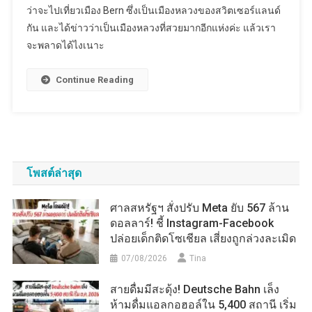
ว่าจะไปเที่ยวเมือง Bern ซึ่งเป็นเมืองหลวงของสวิตเซอร์แลนด์
Bern
กัน และได้ข่าวว่าเป็นเมืองหลวงที่สวยมากอีกแห่งค่ะ แล้วเรา
เมือง
จะพลาดได้ไงเนาะ
หล
วง
ของ
Continue Reading
ส
วิต
เซอร์
แลนด์
โพสต์ล่าสุด
ศาลสหรัฐฯ สั่งปรับ Meta ยับ 567 ล้าน
ดอลลาร์! ชี้ Instagram-Facebook
ปล่อยเด็กติดโซเชียล เสี่ยงถูกล่วงละเมิด
07/08/2026
Tina
สายดื่มมีสะดุ้ง! Deutsche Bahn เล็ง
ห้ามดื่มแอลกอฮอล์ใน 5,400 สถานี เริ่ม