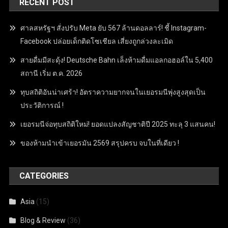
RECENT POST
ศาลสหรัฐฯ สั่งปรับ Meta ยับ 567 ล้านดอลลาร์! ชี้ Instagram-
Facebook ปล่อยเด็กติดโซเชียล เสี่ยงถูกล่วงละเมิด
สายดื่มมีสะดุ้ง! Deutsche Bahn เล็งห้ามดื่มแอลกอฮอล์ใน 5,400
สถานี เริ่ม ต.ค. 2026
ทุบสถิติอันน่าเศร้า! อัตราความยากจนในเยอรมนีพุ่งสูงสุดเป็น
ประวัติการณ์ !
เยอรมนีจ่อทุบสถิติใหม่! ยอดแปลงสัญชาติปี 2025 ทะลุ 3 แสนคน!
ของห้ามนำเข้าเยอรมัน 2569 สรุปครบ จบในที่เดียว !
CATEGORIES
Asia
(15)
Blog & Review
(36)