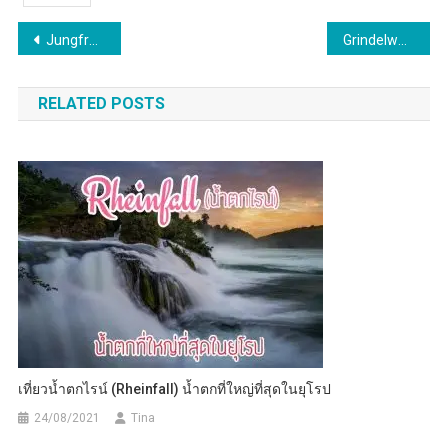
Post
Jungfrau Eiger Walk เดินเขาครั้งแรกที่สวิตเซอร์แลนด์ วิวหลักล้าน!!
Grindelwald First สุดยอดแห่งการผจญภัย ในสวิตเซอร์แลนด์
navigation
RELATED POSTS
เที่ยวน้ำตกไรน์ (Rheinfall) น้ำตกที่ใหญ่ที่สุดในยุโรป
24/08/2021
Tina