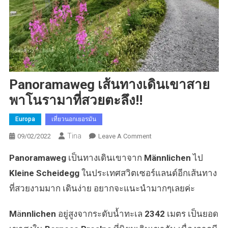
Panoramaweg เส้นทางเดินเขาสาย
พาโนรามาที่สวยตะลึง!!
Europa
เที่ยวนอกเยอรมัน
Tina
On
09/02/2022
Leave A Comment
Panoramaweg
Panoramaweg
เป็นทางเดินเขาจาก
Männlichen
ไป
เส้น
ทาง
Kleine Scheidegg
ในประเทศสวิตเซอร์แลนด์อีกเส้นทาง
เดิน
ที่สวยงามมาก เดินง่าย อยากจะแนะนำมากๆเลยค่ะ
เขา
สาย
M
ä
nnlichen
อยู่สูงจากระดับน้ำทะเล
2342
เมตร เป็นยอด
พา