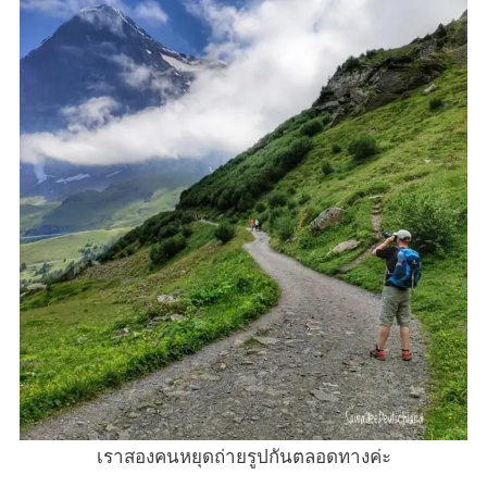
เราสองคนหยุดถ่ายรูปกันตลอดทางค่ะ