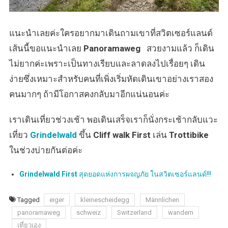
แนะนำเลยค่ะใครอยากมาเดินถามเขาที่สวิตเซอร์แลนด์
เส้นนี้ขอแนะนำเลย
Panoramaweg
สวยงามแล้ว ก็เดิน
ไม่ยากค่ะเพราะเป็นทางเรียบและลาดลงไปเรื่อยๆ เดิน
ง่ายซึ่งเหมาะสำหรับคนที่เพิ่งเริ่มหัดเดินเขาอย่างเราสอง
คนมากๆ ถ้ามีโอกาสคงกลับมาอีกแน่นอนค่ะ
เราเดินเที่ยวช่วงเช้า พอเดินเสร็จเราก็นั่งกระเช้ากลับแวะ
เที่ยว
Grindelwald
ขึ้น
Cliff walk First
เล่น
Trottibike
ในช่วงบ่ายกันต่อค่ะ
Grindelwald First
สุดยอดแห่งการผจญภัย ในสวิตเซอร์แลนด์!!!
Tagged
eiger
kleinescheidegg
Männlichen
panoramaweg
schweiz
Switzerland
wandern
เที่ยวเอง