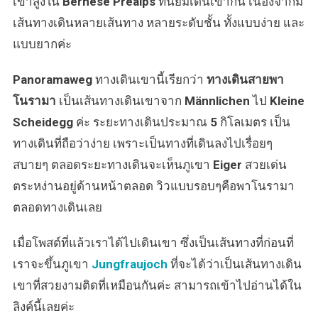
เขาสูงใน
Bernese Prealps
ที่นิยมเดินเขากัน เนื่องจากมี
โนรา
มา
เส้นทางเดินหลายเส้นทาง หลายระดับชั้น ทั้งแบบง่าย และ
ที่
แบบยากค่ะ
สวย
ตะลึง!!
Panoramaweg
ทางเดินเขานี้เรียกว่า
ทางเดินสายพา
โนรามา
เป็นเส้นทางเดินเขาจาก
Männlichen
ไป
Kleine
Scheidegg
ค่ะ ระยะทางเดินประมาณ
5
กิโลเมตร เป็น
ทางเดินที่ถือว่าง่าย เพราะเป็นทางที่เดินลงไปเรื่อยๆ
สบายๆ ตลอดระยะทางเดินจะเห็นภูเขา
Eiger
สวยเด่น
ตระหง่านอยู่ด้านหน้าตลอด วิวแบบรอบๆคือพาโนรามา
ตลอดทางเดินเลย
เมื่อโพสต์ที่แล้วเราได้ไปเดินเขา ซึ่งเป็นเส้นทางที่ก่อนที่
เราจะขึ้นภูเขา
Jungfraujoch
ที่จะได้ว่าเป็นเส้นทางเดิน
เขาที่สวยงามติดที่เหมือนกันค่ะ สามารถเข้าไปอ่านได้ใน
ลิงค์นี้เลยค่ะ