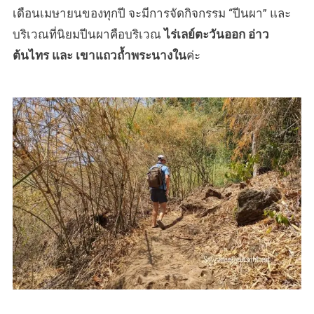
เดือนเมษายนของทุกปี จะมีการจัดกิจกรรม “ปีนผา” และ
บริเวณที่นิยมปีนผาคือบริเวณ
ไร่เลย์ตะวันออก อ่าว
ต้นไทร และ เขาแถวถ้ำพระนางใน
ค่ะ