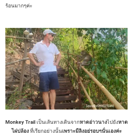
ร้อนมากๆค่ะ
Monkey Trail
เป็นเส้นทางเดินจาก
หาดอ่าวนาง
ไปยัง
หาด
ไผ่ปล้อง
ที่เรียกอย่างนั้น
เพราะมีลิงอยู่รอบๆนั่นเองค่ะ