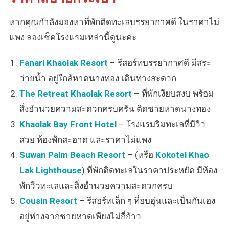
หากคุณกำลังมองหาที่พักติดทะเลบรรยากาศดี ในราคาไม่
แพง ลองเช็คโรงแรมเหล่านี้ดูนะคะ
Fanari Khaolak Resort
– รีสอร์ทบรรยากาศดี มีสระ
ว่ายน้ำ อยู่ใกล้หาดนางทอง เดินทางสะดวก
The Retreat Khaolak Resort
– ที่พักเงียบสงบ พร้อม
สิ่งอำนวยความสะดวกครบครัน ติดชายหาดนางทอง
Khaolak Bay Front Hotel
– โรงแรมริมทะเลที่มีวิว
สวย ห้องพักสะอาด และราคาไม่แพง
Suwan Palm Beach Resort
– (หรือ
Kokotel Khao
Lak Lighthouse
) ที่พักติดทะเลในราคาประหยัด มีห้อง
พักวิวทะเลและสิ่งอำนวยความสะดวกครบ
Cousin Resort
– รีสอร์ทเล็ก ๆ ที่อบอุ่นและเป็นกันเอง
อยู่ห่างจากชายหาดเพียงไม่กี่ก้าว