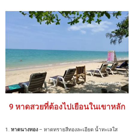
ติก
9 หาดสวยที่ต้องไปเยือนในเขาหลัก
1.
หาดนางทอง
– หาดทรายสีทองละเอียด น้ำทะเลใส