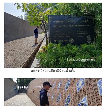
อนุสรณ์สถานสึนามิบ้านน้ำเค็ม