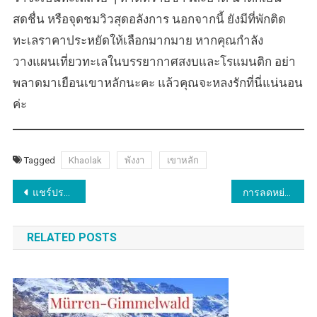
สดชื่น หรือจุดชมวิวสุดอลังการ นอกจากนี้ ยังมีที่พักติด
ทะเลราคาประหยัดให้เลือกมากมาย หากคุณกำลัง
วางแผนเที่ยวทะเลในบรรยากาศสงบและโรแมนติก อย่า
พลาดมาเยือนเขาหลักนะคะ แล้วคุณจะหลงรักที่นี่แน่นอน
ค่ะ
Tagged
Khaolak
พังงา
เขาหลัก
Post
แชร์ประสบการณ์ พาสามีต่างชาติไปทำเทียบใบขับขี่ไทย
การลดหย่อนภาษีที่เยอรมัน จากการเลี้ยงดูพ่อแม่ที่เมืองไทย
navigation
RELATED POSTS