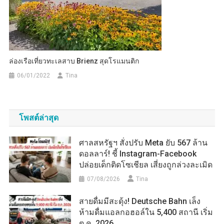
ล่องเรือเที่ยวทะเลสาบ Brienz สุดโรแมนติก
06/01/2022
Tina
โพสต์ล่าสุด
ศาลสหรัฐฯ สั่งปรับ Meta ยับ 567 ล้าน
ดอลลาร์! ชี้ Instagram-Facebook
ปล่อยเด็กติดโซเชียล เสี่ยงถูกล่วงละเมิด
07/08/2026
Tina
สายดื่มมีสะดุ้ง! Deutsche Bahn เล็ง
ห้ามดื่มแอลกอฮอล์ใน 5,400 สถานี เริ่ม
ต.ค. 2026