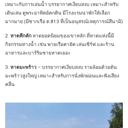
เหมาะกับการเล่นน้ำ บรรยากาศเงียบสงบ เหมาะสำหรับ
เดินเล่น ดูพระอาทิตย์ตกดิน มีโรงแรมน่าพักให้เลือก
มากมาย (มีซากเรือ ต.813 ที่เป็นอนุสรณ์เหตุการณ์สึนามิ)
2.
หาดคึกคัก
หาดยอดนิยมของเขาหลัก ที่หาดแห่งนี้มี
กิจกรรมทางน้ำ เช่น พายเรือคายัค เล่นเซิร์ฟ และร้าน
อาหารและบาร์ริมชายหาดเยอะ
3.
หาดมะพร้าว
– บรรยากาศเงียบสงบ รายล้อมด้วยต้น
มะพร้าวสูงใหญ่ เหมาะสำหรับการนั่งพักผ่อนและฟังเสียง
คลื่น