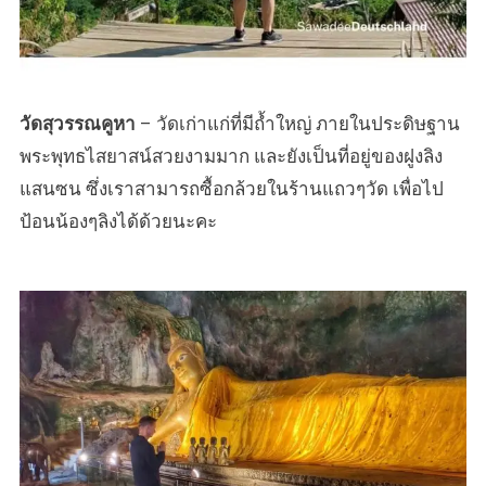
วัดสุวรรณคูหา
– วัดเก่าแก่ที่มีถ้ำใหญ่ ภายในประดิษฐาน
พระพุทธไสยาสน์สวยงามมาก และยังเป็นที่อยู่ของฝูงลิง
แสนซน ซึ่งเราสามารถซื้อกล้วยในร้านแถวๆวัด เพื่อไป
ป้อนน้องๆลิงได้ด้วยนะคะ