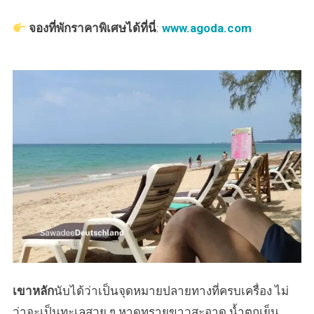
จองที่พักราคาพิเศษได้ที่นี่
:
www.agoda.com
เขาหลัก
นับได้ว่าเป็นจุดหมายปลายทางที่ครบเครื่อง ไม่
ว่าจะเป็นทะเลสวย ๆ หาดทรายขาวสะอาด น้ำตกเย็น