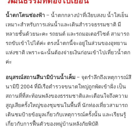
วัฒนธรรมที่ต้องไปเยือน
น้ำตกโตนช่องฟ้า
– น้ำตกกลางป่าที่เงียบสงบ น้ำใสเย็น
เหมาะสำหรับการเล่นน้ำและเดินสำรวจธรรมชาติ มี
หลายชั้นด้วยนะคะ รถยนต์ และรถมอเตอร์ไซต์ สามารถ
รถขับเข้าไปได้ค่ะ ตรงน้ำตกนี้จะอยู่ในส่วนของอุทยาน
แห่งชาติ เพราะฉะนั้นต้องจ่ายเงินก่อนเข้าไปเที่ยวน้ำตก
ค่ะ
อนุสรณ์สถานสึนามิบ้านน้ำเค็ม
– จุดรำลึกถึงเหตุการณ์สึ
นามิปี 2004 ที่มีเรือตำรวจขนาดใหญ่ถูกพัดเข้าฝั่ง เป็น
สถานที่ที่สะท้อนพลังของธรรมชาติและเตือนใจถึงความ
สูญเสียครั้งใหญ่ของชุมชนในพื้นที่ นักท่องเที่ยวสามารถ
เดินชมป้ายข้อมูลเกี่ยวกับเหตุการณ์ครั้งนั้น และเรียนรู้
เกี่ยวกับการฟื้นตัวของหมู่บ้านหลังภัยพิบัติ