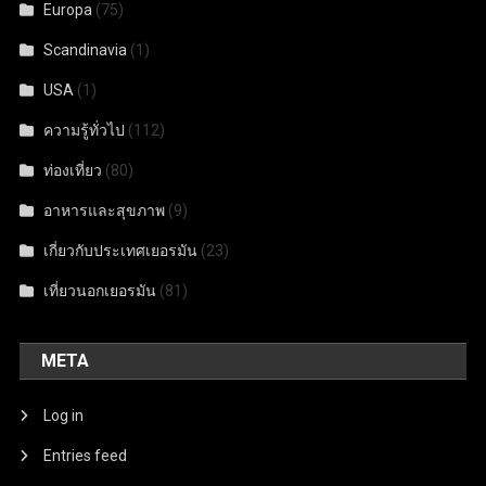
Europa
(75)
Scandinavia
(1)
USA
(1)
ความรู้ทั่วไป
(112)
ท่องเที่ยว
(80)
อาหารและสุขภาพ
(9)
เกี่ยวกับประเทศเยอรมัน
(23)
เที่ยวนอกเยอรมัน
(81)
META
Log in
Entries feed