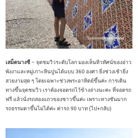
เสม็ดนางชี
– จุดชมวิวระดับโลก มองเห็นทิวทัศน์ของอ่าว
พังงาและหมู่เกาะหินปูนได้แบบ 360 องศา ยิ่งช่วงเช้ายิ่ง
สวยงามสุด ๆ โดยเฉพาะช่วงพระอาทิตย์ขึ้นค่ะ การเดิน
ทางขึ้นจุดชมวิว เราต้องจอดรถไว้ข้างล่างนะคะ ที่จอดรถ
ฟรี แล้วนั่งรถสองแถวของชาวขึ้นค่ะ เพราะทางชันมาก
รถธรรมดาขึ้นไม่ได้ค่ะ ค่ารถ 90 บาท (ไป+กลับ)