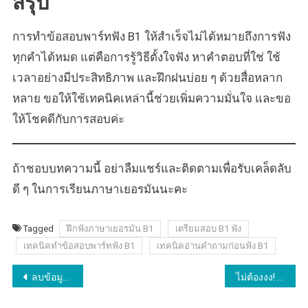
สรุป
การทำข้อสอบพาร์ทฟัง B1 ให้สำเร็จไม่ได้หมายถึงการฟัง
ทุกคำได้หมด แต่คือการรู้วิธีตั้งใจฟัง หาคำตอบที่ใช่ ใช้
เวลาอย่างมีประสิทธิภาพ และฝึกฝนบ่อย ๆ ด้วยสื่อหลาก
หลาย ขอให้ใช้เทคนิคเหล่านี้ช่วยเพิ่มความมั่นใจ และขอ
ให้โชคดีกับการสอบค่ะ
ถ้าชอบบทความนี้ อย่าลืมแชร์และติดตามเพื่อรับเคล็ดลับ
ดี ๆ ในการเรียนภาษาเยอรมันนะคะ
Tagged
ฝึกฟังภาษาเยอรมัน B1
เตรียมสอบ B1 ฟัง
เทคนิคทำข้อสอบพาร์ทฟัง B1
เทคนิคอ่านคำถามก่อนฟัง B1
Post
ลบข้อมูลบัตรเครดิตออกจากแอป MVV ทำยังไง? ง่ายกว่าที่คิด!
ไม่ต้องงง! วิธีเซ็ตแอป DB Navigator ให้โชว์แค่รถ Deutschlandticket
navigation