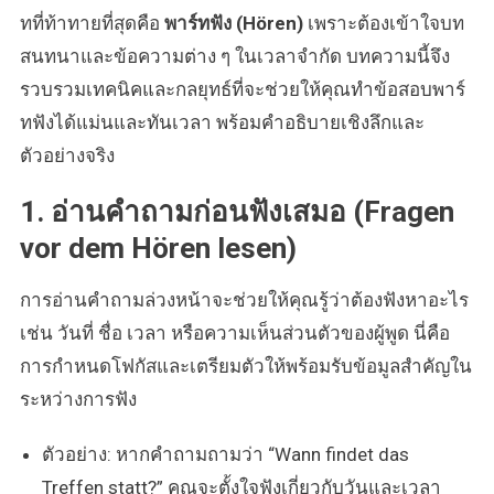
ระดับ
ทที่ท้าทายที่สุดคือ
พาร์ทฟัง (Hören)
เพราะต้องเข้าใจบท
B1
สนทนาและข้อความต่าง ๆ ในเวลาจำกัด บทความนี้จึง
ให้
ทัน
รวบรวมเทคนิคและกลยุทธ์ที่จะช่วยให้คุณทำข้อสอบพาร์
เวลา
ทฟังได้แม่นและทันเวลา พร้อมคำอธิบายเชิงลึกและ
และ
ตัวอย่างจริง
ได้
คะแนน
1. อ่านคำถามก่อนฟังเสมอ (Fragen
สูง
vor dem Hören lesen)
การอ่านคำถามล่วงหน้าจะช่วยให้คุณรู้ว่าต้องฟังหาอะไร
เช่น วันที่ ชื่อ เวลา หรือความเห็นส่วนตัวของผู้พูด นี่คือ
การกำหนดโฟกัสและเตรียมตัวให้พร้อมรับข้อมูลสำคัญใน
ระหว่างการฟัง
ตัวอย่าง: หากคำถามถามว่า “Wann findet das
Treffen statt?” คุณจะตั้งใจฟังเกี่ยวกับวันและเวลา