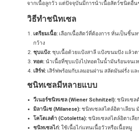
จากเนื้อลูกวัว แต่ปัจจุบันมีการนำเนื้อสัตว์ชนิดอื่น
วิธีทำชนิทเซล
เตรียมเนื้อ:
เลือกเนื้อสัตว์ที่ต้องการ หั่นเป็นช
กว้าง
ชุบแป้ง:
ชุบเนื้อด้วยแป้งสาลี แป้งขนมปัง แล้วตา
ทอด:
นำเนื้อที่ชุบแป้งไปทอดในน้ำมันร้อนจนเ
เสิร์ฟ:
เสิร์ฟพร้อมกับเลมอนฝาน สลัดมันฝรั่ง และ
ชนิทเซลมีหลายแบบ
วีเนอร์ชนิทเซล (Wiener Schnitzel):
ชนิทเซลต้
มิลานีเซ (Milanese):
ชนิทเซลสไตล์อิตาเลียน มัก
โคโตเลต้า (Cotoletta):
ชนิทเซลสไตล์อิตาเลียนอ
ชนิทเซลไก่:
ใช้เนื้อไก่แทนเนื้อวัวหรือเนื้อหมู