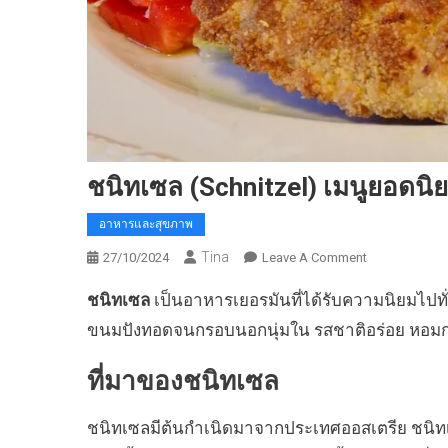
ชนิทเซล (Schnitzel) เมนูยอดน
อาหารและสุขภาพ
Tina
On
27/10/2024
Leave A Comment
ชนิท
ชนิทเซล
เป็นอาหารเยอรมันที่ได้รับความนิยมไปทั่ว
เซล
(Schnitzel)
ขนมปังทอดจนกรอบนอกนุ่มใน รสชาติอร่อย หอมกรอ
เมนู
ยอด
ที่มาของชนิทเซล
นิยม
ของ
ชนิทเซลมีต้นกำเนิดมาจากประเทศออสเตรีย ชนิทเ
เยอรมัน