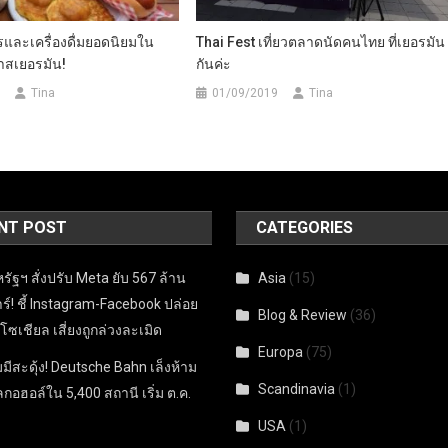
ารและเครื่องดื่มยอดนิยมใน
Thai Fest เที่ยวตลาดนัดคนไทย ที่เยอรมัน
าสเยอรมัน!
กันค่ะ
Tina
01/09/2019
Tina
NT POST
CATEGORIES
ัฐฯ สั่งปรับ Meta ยับ 567 ล้าน
Asia
(15)
์! ชี้ Instagram-Facebook ปล่อย
Blog & Review
(36)
ดโซเชียล เสี่ยงถูกล่วงละเมิด
Europa
(75)
มมีสะดุ้ง! Deutsche Bahn เล็งห้าม
Scandinavia
(1)
ลกอฮอล์ใน 5,400 สถานี เริ่ม ต.ค.
USA
(1)