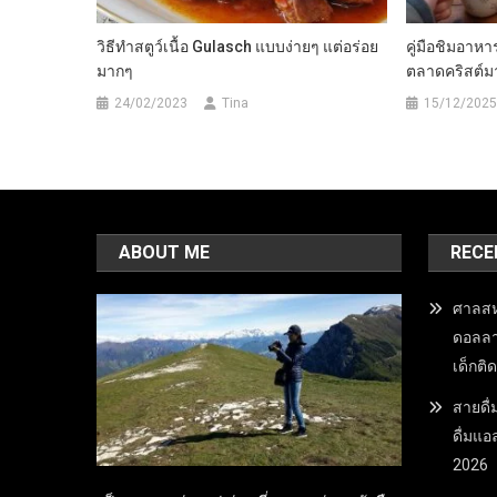
วิธีทำสตูว์เนื้อ Gulasch แบบง่ายๆ แต่อร่อย
คู่มือชิมอาห
มากๆ
ตลาดคริสต์ม
24/02/2023
Tina
15/12/2025
ABOUT ME
RECE
ศาลสหร
ดอลลาร
เด็กติ
สายดื่
ดื่มแอ
2026