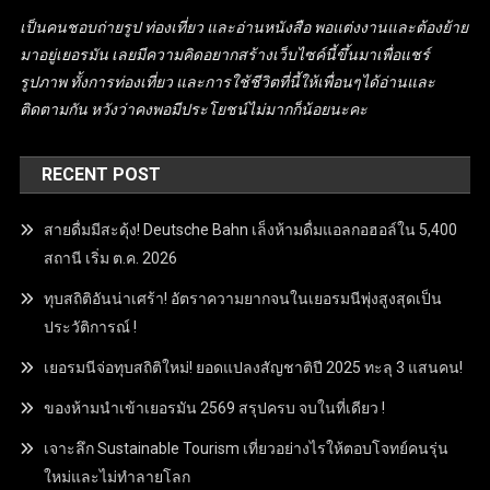
เป็นคนชอบถ่ายรูป ท่องเที่ยว และอ่านหนังสือ พอแต่งงานและต้องย้าย
มาอยู่เยอรมัน เลยมีความคิดอยากสร้างเว็บไซค์นี้ขึ้นมาเพื่อแชร์
รูปภาพ ทั้งการท่องเที่ยว และการใช้ชีวิตที่นี้ให้เพื่อนๆได้อ่านและ
ติดตามกัน หวังว่าคงพอมีประโยชน์ไม่มากก็น้อยนะคะ
RECENT POST
สายดื่มมีสะดุ้ง! Deutsche Bahn เล็งห้ามดื่มแอลกอฮอล์ใน 5,400
สถานี เริ่ม ต.ค. 2026
ทุบสถิติอันน่าเศร้า! อัตราความยากจนในเยอรมนีพุ่งสูงสุดเป็น
ประวัติการณ์ !
เยอรมนีจ่อทุบสถิติใหม่! ยอดแปลงสัญชาติปี 2025 ทะลุ 3 แสนคน!
ของห้ามนำเข้าเยอรมัน 2569 สรุปครบ จบในที่เดียว !
เจาะลึก Sustainable Tourism เที่ยวอย่างไรให้ตอบโจทย์คนรุ่น
ใหม่และไม่ทำลายโลก