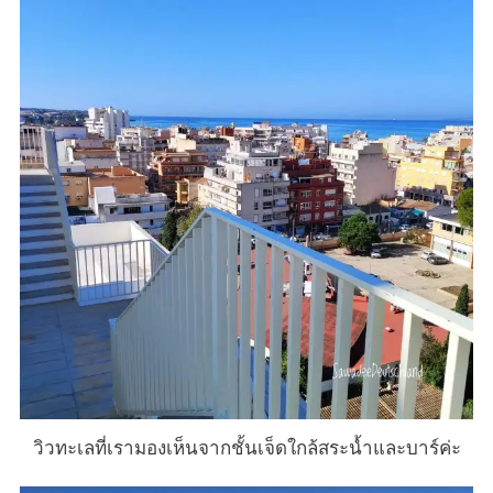
วิวทะเลที่เรามองเห็นจากชั้นเจ็ดใกล้สระน้ำและบาร์ค่ะ