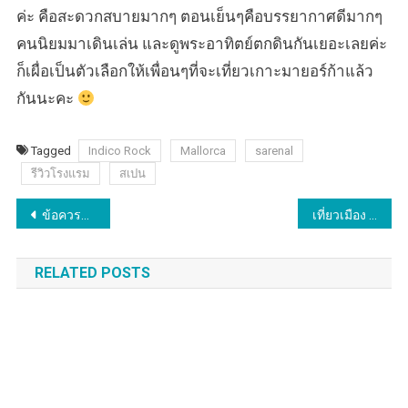
ค่ะ คือสะดวกสบายมากๆ ตอนเย็นๆคือบรรยากาศดีมากๆ
คนนิยมมาเดินเล่น และดูพระอาทิตย์ตกดินกันเยอะเลยค่ะ
ก็เผื่อเป็นตัวเลือกให้เพื่อนๆที่จะเที่ยวเกาะมายอร์ก้าแล้ว
กันนะคะ
Tagged
Indico Rock
Mallorca
sarenal
รีวิวโรงแรม
สเปน
Post
ข้อควรระวัง! เมื่อต้องบินกับ Ryan Air !! Low cost airline ของยุโรป !!
เที่ยวเมือง Palma de Mallorca เมืองท่องเที่ยวยอดนิยมของคนเยอรมัน!
navigation
RELATED POSTS