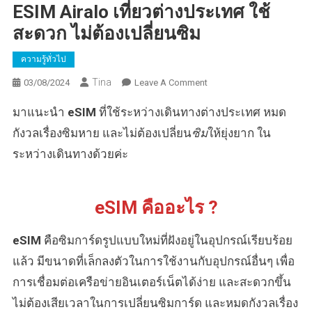
ESIM Airalo เที่ยวต่างประเทศ ใช้
สะดวก ไม่ต้องเปลี่ยนซิม
ความรู้ทั่วไป
Tina
On
03/08/2024
Leave A Comment
ESIM
มาแนะนำ
eSIM
ที่ใช้ระหว่างเดินทางต่างประเทศ หมด
Airalo
เที่ยว
กังวลเรื่องซิมหาย และไม่ต้องเปลี่ยน
ซิม
ให้ยุ่งยาก ใน
ต่าง
ระหว่างเดินทางด้วยค่ะ
ประเทศ
ใช้
สะดวก
eSIM คืออะไร ?
ไม่
ต้อง
eSIM
คือซิมการ์ดรูปแบบใหม่ที่ฝังอยู่ในอุปกรณ์เรียบร้อย
เปลี่ยน
ซิม
แล้ว มีขนาดที่เล็กลงตัวในการใช้งานกับอุปกรณ์อื่นๆ เพื่อ
การเชื่อมต่อเครือข่ายอินเตอร์เน็ตได้ง่าย และสะดวกขึ้น
ไม่ต้องเสียเวลาในการเปลี่ยนซิมการ์ด และหมดกังวลเรื่อง