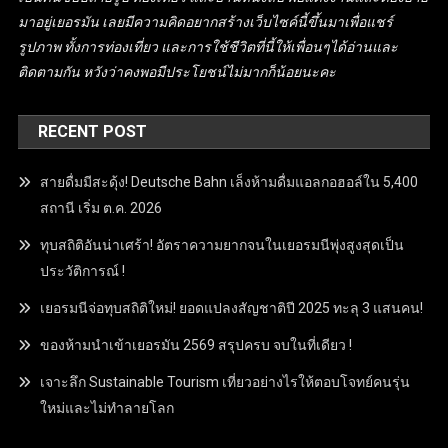
มาอยู่เยอรมัน เลยมีความคิดอยากสร้างเว็บไซค์นี้ขึ้นมาเพื่อแชร์
รูปภาพ ทั้งการท่องเที่ยว และการใช้ชีวิตที่นี้ให้เพื่อนๆได้อ่านและ
ติดตามกัน หวังว่าคงพอมีประโยชน์ไม่มากก็น้อยนะคะ
RECENT POST
สายดื่มมีสะดุ้ง! Deutsche Bahn เล็งห้ามดื่มแอลกอฮอล์ใน 5,400
สถานี เริ่ม ต.ค. 2026
ทุบสถิติอันน่าเศร้า! อัตราความยากจนในเยอรมนีพุ่งสูงสุดเป็น
ประวัติการณ์ !
เยอรมนีจ่อทุบสถิติใหม่! ยอดแปลงสัญชาติปี 2025 ทะลุ 3 แสนคน!
ของห้ามนำเข้าเยอรมัน 2569 สรุปครบ จบในที่เดียว !
เจาะลึก Sustainable Tourism เที่ยวอย่างไรให้ตอบโจทย์คนรุ่น
ใหม่และไม่ทำลายโลก