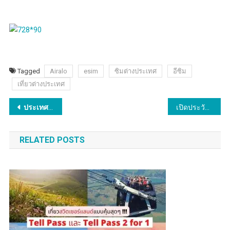
Tagged
Airalo
esim
ซิมต่างประเทศ
อีซิม
เที่ยวต่างประเทศ
Post
ประเทศสิงคโปร์
คว้าแชมป์ “พาสปอร์ตทรงอิทธิพลที่สุดของโลก ปี 2
เปิดประวัติ “วิว-กุลวุฒิ” เจ้าของ”เหรียญเงินโอลิมปิก” ทีมชาติไทย
navigation
RELATED POSTS