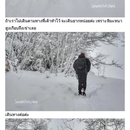
ถ้าเราไม่เดินตามทางที่เค้าทำไว้ จะเดินยากหน่อยค่ะ เพราะหิมะหนา
สูงเกือบถึงเข่าเลย
เดินทางต่อค่ะ