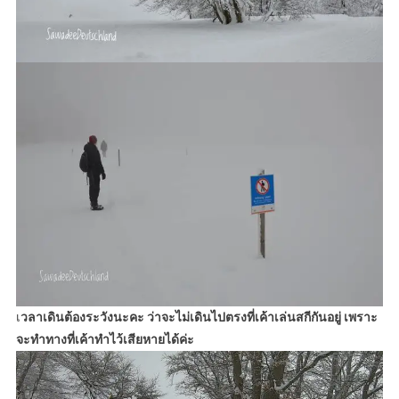
เ
วลาเดินต้องระวังนะคะ ว่าจะไม่เดินไปตรงที่เค้าเล่นสกีกันอยู่ เพราะ
จะทำทางที่เค้าทำไว้เสียหายได้ค่ะ