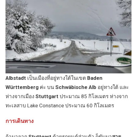
Albstadt
เป็นเมืองที่อยู่ทางใต้ในเขต
Baden
Württemberg
ค่ะ บน
Schwäbische Alb
อยู่ทางใต้ และ
ห่างจากเมือง
Stuttgart
ประมาณ 85 กิโลเมตร ห่างจาก
ทะเลสาบ Lake Constance ประมาณ 60 กิโลเมตร
การเดินทาง
ถ้ามาจาก
Stuttgart
ด้วยรถยนต์ส่วนตัว ก็ขับมา
สาย