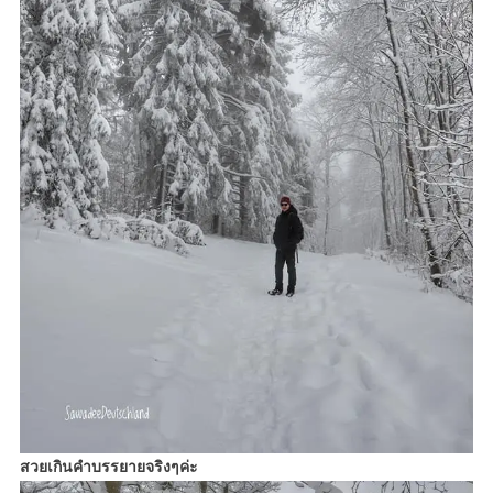
สวยเกินคำบรรยายจริงๆค่ะ