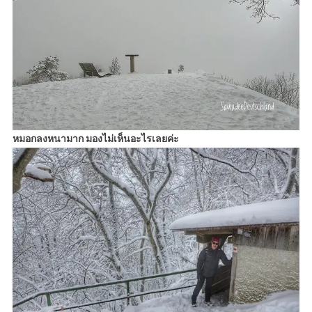
หมอกลงหนามาก มองไม่เห็นอะไรเลยค่ะ