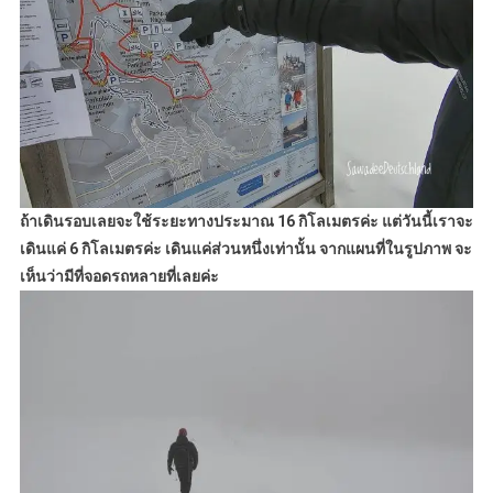
ถ้าเดินรอบเลยจะใช้ระยะทางประมาณ 16 กิโลเมตรค่ะ แต่วันนี้เราจะ
เดินแค่ 6 กิโลเมตรค่ะ เดินแค่ส่วนหนึ่งเท่านั้น จากแผนที่ในรูปภาพ จะ
เห็นว่ามีที่จอดรถหลายที่เลยค่ะ