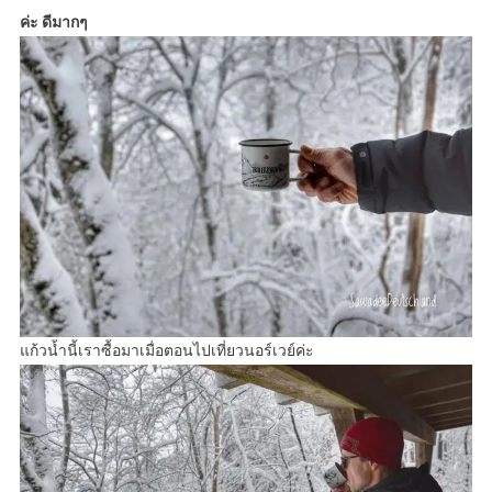
ค่ะ ดีมากๆ
แก้วน้ำนี้เราซื้อมาเมื่อตอนไปเที่ยวนอร์เวย์ค่ะ