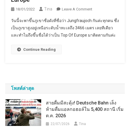
Tina
On
18/01/2022
Leave A Comment
ครั้ง
วันนี้จะพาขึ้นภูเขาชื่อดังที่ชื่อว่า Jungfraujoch กันค่ะทุกคน ซึ่ง
หนึ่ง
เป็นภูเขาสูงอยู่เหนือระดับน้ำทะเลถึง 3466 เมตร เลยทีเดียว
ใน
และทำไมถึงขึ้นชื่อได้ว่าเป็น Top Of Europe มาติดตามกันค่ะ
ชีวิต
Jungfraujoch,
Top
Continue Reading
Of
Europe
โพสต์ล่าสุด
สายดื่มมีสะดุ้ง! Deutsche Bahn เล็ง
ห้ามดื่มแอลกอฮอล์ใน 5,400 สถานี เริ่ม
ต.ค. 2026
22/07/2026
Tina