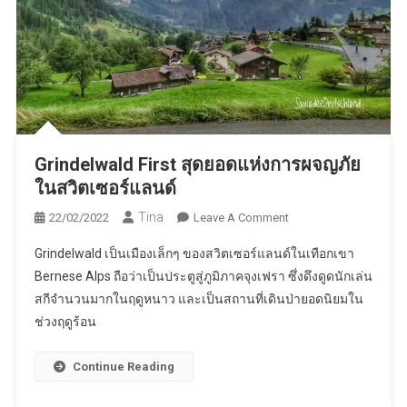
Grindelwald First สุดยอดแห่งการผจญภัย
ในสวิตเซอร์แลนด์
Tina
On
22/02/2022
Leave A Comment
Grindelwald
Grindelwald เป็นเมืองเล็กๆ ของสวิตเซอร์แลนด์ในเทือกเขา
First
Bernese Alps ถือว่าเป็นประตูสู่ภูมิภาคจุงเฟรา ซึ่งดึงดูดนักเล่น
สุด
สกีจำนวนมากในฤดูหนาว และเป็นสถานที่เดินป่ายอดนิยมใน
ยอด
ช่วงฤดูร้อน
แห่ง
การ
ผจญ
Continue Reading
ภัย
ใน