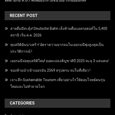
ติดตามกัน หวังว่าคงพอมีประโยชน์ไม่มากก็น้อยนะคะ
RECENT POST
สายดื่มมีสะดุ้ง! Deutsche Bahn เล็งห้ามดื่มแอลกอฮอล์ใน 5,400
สถานี เริ่ม ต.ค. 2026
ทุบสถิติอันน่าเศร้า! อัตราความยากจนในเยอรมนีพุ่งสูงสุดเป็น
ประวัติการณ์ !
เยอรมนีจ่อทุบสถิติใหม่! ยอดแปลงสัญชาติปี 2025 ทะลุ 3 แสนคน!
ของห้ามนำเข้าเยอรมัน 2569 สรุปครบ จบในที่เดียว !
เจาะลึก Sustainable Tourism เที่ยวอย่างไรให้ตอบโจทย์คนรุ่น
ใหม่และไม่ทำลายโลก
CATEGORIES