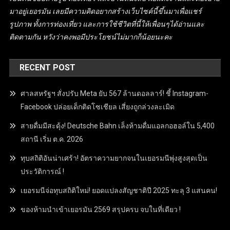
มาอยู่เยอรมัน เลยมีความคิดอยากสร้างเว็บไซค์นี้ขึ้นมาเพื่อแชร์
รูปภาพ ทั้งการท่องเที่ยว และการใช้ชีวิตที่นี้ให้เพื่อนๆได้อ่านและ
ติดตามกัน หวังว่าคงพอมีประโยชน์ไม่มากก็น้อยนะคะ
RECENT POST
ศาลสหรัฐฯ สั่งปรับ Meta ยับ 567 ล้านดอลลาร์! ชี้ Instagram-
Facebook ปล่อยเด็กติดโซเชียล เสี่ยงถูกล่วงละเมิด
สายดื่มมีสะดุ้ง! Deutsche Bahn เล็งห้ามดื่มแอลกอฮอล์ใน 5,400
สถานี เริ่ม ต.ค. 2026
ทุบสถิติอันน่าเศร้า! อัตราความยากจนในเยอรมนีพุ่งสูงสุดเป็น
ประวัติการณ์ !
เยอรมนีจ่อทุบสถิติใหม่! ยอดแปลงสัญชาติปี 2025 ทะลุ 3 แสนคน!
ของห้ามนำเข้าเยอรมัน 2569 สรุปครบ จบในที่เดียว !