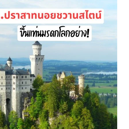
ตร์
st