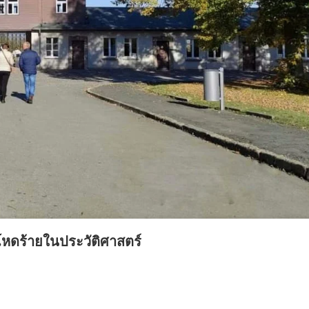
โหดร้ายในประวัติศาสตร์