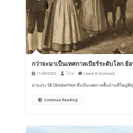
กว่าจะมาเป็นเทศกาลเบียร์ระดับโลก ย้
Tina
On
11/09/2025
Leave A Comment
กว่า
อ่านประวัติ Oktoberfest ซึ่งเป็นเทศกาลพื้นบ้านที่ใหญ่ท
จะ
มา
Continue Reading
เป็น
เทศกาล
เบียร์
ระดับ
โลก