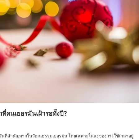
ที่คนเยอรมันเฝ้ารอทั้งปี?
ป็นวันที่สำคัญมากในวัฒนธรรมเยอรมัน โดยเฉพาะในแง่ของการใช้เวลาอยู่