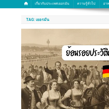
เกี่ยวกับประเทศเยอรมัน
ความรู้ทั่วไป
อาห
TAG:
เยอรมัน