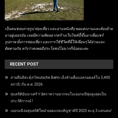
เป็นคนชอบถ่ายรูป ท่องเที่ยว และอ่านหนังสือ พอแต่งงานและต้องย้าย
มาอยู่เยอรมัน เลยมีความคิดอยากสร้างเว็บไซค์นี้ขึ้นมาเพื่อแชร์
รูปภาพ ทั้งการท่องเที่ยว และการใช้ชีวิตที่นี้ให้เพื่อนๆได้อ่านและ
ติดตามกัน หวังว่าคงพอมีประโยชน์ไม่มากก็น้อยนะคะ
RECENT POST
สายดื่มมีสะดุ้ง! Deutsche Bahn เล็งห้ามดื่มแอลกอฮอล์ใน 5,400
สถานี เริ่ม ต.ค. 2026
ทุบสถิติอันน่าเศร้า! อัตราความยากจนในเยอรมนีพุ่งสูงสุดเป็น
ประวัติการณ์ !
เยอรมนีจ่อทุบสถิติใหม่! ยอดแปลงสัญชาติปี 2025 ทะลุ 3 แสนคน!