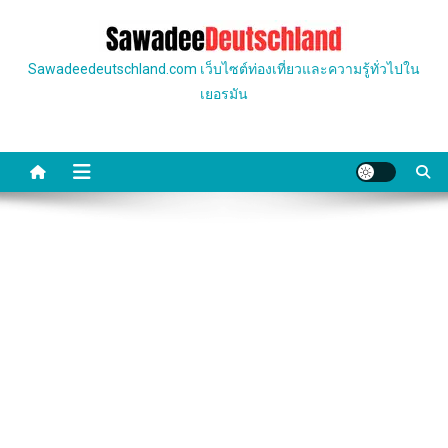
Skip
to
content
Sawadeedeutschland.com เว็บไซต์ท่องเที่ยวและความรู้ทั่วไปใน
เยอรมัน