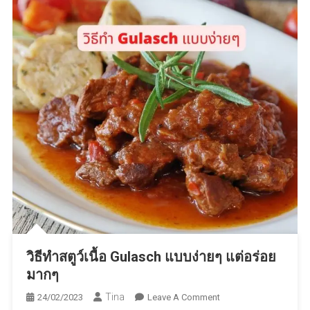
วิธีทำสตูว์เนื้อ Gulasch แบบง่ายๆ แต่อร่อย
มากๆ
Tina
On
24/02/2023
Leave A Comment