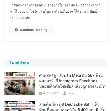
วิธี
มาสอนทำอาหารยอดนิยมอีกอย่างในเยอรมันค่ะ วีธีการทำการ
ทำ
ทำก็ไม่ยุ่งยาก ใช้วัตถุดิบในการทำไม่กี่อย่าง ก็ได้อาหารมื้อเย็น
สตู
อร่อยๆแล้วค่ะ
ว์
เนื้อ
Gulasch
Continue Reading
แบบ
ง่ายๆ
แต่
อร่อย
มากๆ
โพสต์ล่าสุด
ศาลสหรัฐฯ สั่งปรับ Meta ยับ 567 ล้าน
ดอลลาร์! ชี้ Instagram-Facebook
ปล่อยเด็กติดโซเชียล เสี่ยงถูกล่วงละเมิด
07/08/2026
Tina
สายดื่มมีสะดุ้ง! Deutsche Bahn เล็ง
ห้ามดื่มแอลกอฮอล์ใน 5,400 สถานี เริ่ม